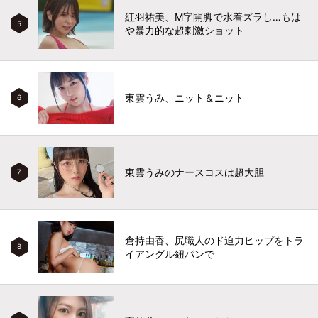
紅羽祐美、M字開脚で水着ズラし…もは
5
や暴力的な超刺激ショット
東雲うみ、ニット＆ニット
6
東雲うみのナースコスは超大胆
7
倉持由香、尻職人のド迫力ヒップをトラ
8
イアングル紐パンで