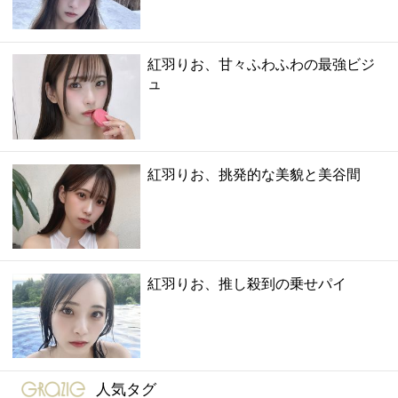
紅羽りお、甘々ふわふわの最強ビジ
ュ
紅羽りお、挑発的な美貌と美谷間
紅羽りお、推し殺到の乗せパイ
gravure-grazie
人気タグ