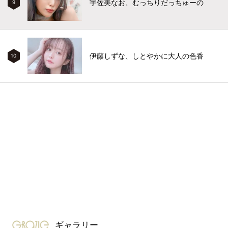
宇佐美なお、むっちりだっちゅーの
9
伊藤しずな、しとやかに大人の色香
10
gravure-grazie
ギャラリー