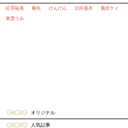
紅羽祐美
柳丸
けんけん
日向葵衣
風吹ケイ
東雲うみ
gravure-grazie
オリジナル
gravure-grazie
人気記事