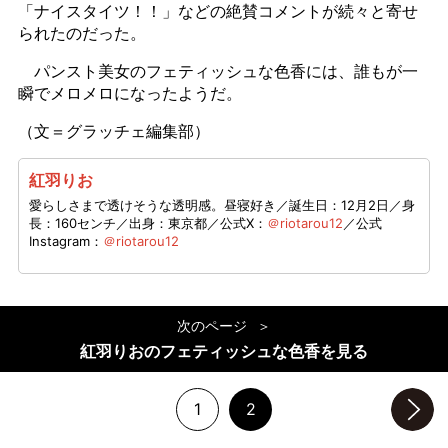
「ナイスタイツ！！」などの絶賛コメントが続々と寄せ
られたのだった。
パンスト美女のフェティッシュな色香には、誰もが一
瞬でメロメロになったようだ。
（文＝グラッチェ編集部）
紅羽りお
愛らしさまで透けそうな透明感。昼寝好き／誕生日：12月2日／身
長：160センチ／出身：東京都／公式X：
＠riotarou12
／公式
Instagram：
＠riotarou12
次のページ
紅羽りおのフェティッシュな色香を見る
1
2
次のページへ