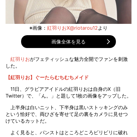
※画像：
紅羽りおX@riotarou12
より
画像全体を見る
紅羽りお
がフェティッシュな魅力全開でファンを刺激
した。
【紅羽りお】ぐーたらむちむちメイド
11日、グラビアアイドルの紅羽りおは自身のX（旧
Twitter）で、「ん。」と題して1枚の画像をアップした。
上半身は白いニット、下半身は黒いストッキングのみ
という恰好で、両ひざを寄せて足の裏をカメラに見せつ
けているカットだ。
よく見ると、パンストはところどころビリビリに破れ