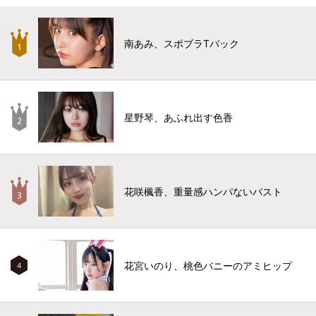
南あみ、スポブラTバック
星野琴、あふれ出す色香
花咲楓香、重量感ハンパないバスト
花宮いのり、桃色バニーのアミヒップ
4