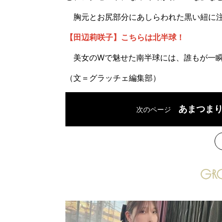
胸元とお尻部分にあしらわれた黒い紐に注
【田辺莉咲子】こちらは北半球！
美女のWで魅せた南半球には、誰もが一瞬
（文＝グラッチェ編集部）
あまつま
次のページ
次