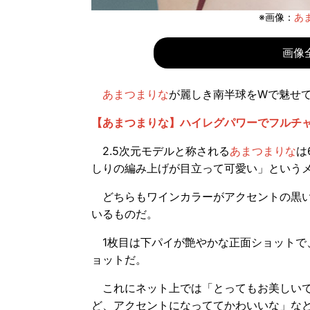
※画像：
あま
画像
あまつまりな
が麗しき南半球をWで魅せ
【あまつまりな】ハイレグパワーでフルチ
2.5次元モデルと称される
あまつまりな
は
しりの編み上げが目立って可愛い」というメ
どちらもワインカラーがアクセントの黒い
いるものだ。
1枚目は下パイが艶やかな正面ショットで
ョットだ。
これにネット上では「とってもお美しいで
ど、アクセントになっててかわいいな」な