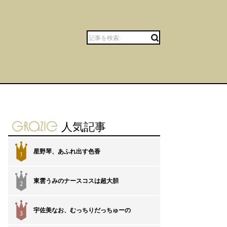
gravure-grazie
人気記事
星野琴、あふれ出す色香
1
東雲うみのナースコスは超大胆
2
宇佐美なお、むっちりだっちゅーの
3