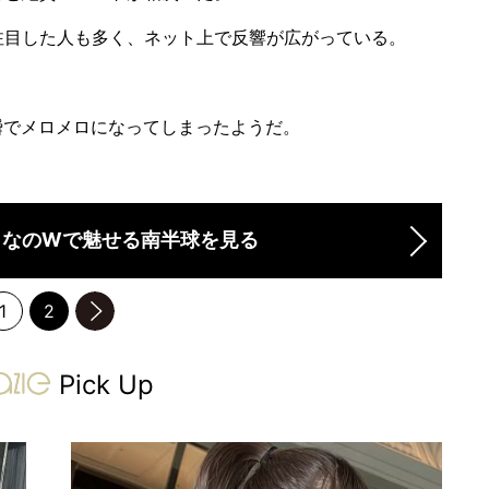
目した人も多く、ネット上で反響が広がっている。
でメロメロになってしまったようだ。
りなのWで魅せる南半球を見る
1
2
のページへ
gravure-grazie
Pick Up