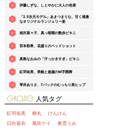
伊藤しずな、しとやかに大人の色香
4
「2.5次元モデル」あまつまりな、甘く過激
5
なオリジナルランジェリー姿
相沢菜々子、真っ暗闇の艶赤ビキニ
6
宮本彩希、花盛りのベッドショット
7
真島なおみの「汗っかきすぎ」ビキニ
8
紅羽祐美、美貌と超越のM字開脚
9
琴井ありさ、Tバックのむっちり美ヒップ
10
gravure-grazie
人気タグ
紅羽祐美
柳丸
けんけん
日向葵衣
風吹ケイ
東雲うみ