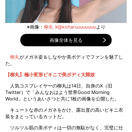
※画像：
柳丸 X@koharuuuuuuuu
より
画像全体を見る
柳丸
がメガネ姿＆しなやか美ボディでファンを魅了し
た。
【柳丸】極小変形ビキニで美ボディ大開放
人気コスプレイヤーの柳丸は14日、自身のX（旧
Twitter）で「みんなおはよう世界Good Morning
World」というあいさつと共に1枚の画像を公開した。
キュートな赤のメガネをかけ、露出度の高いビキニ衣
装をまとっているカットだ。
ツルツル肌の美ボディは一切の無駄がなく、完璧に仕