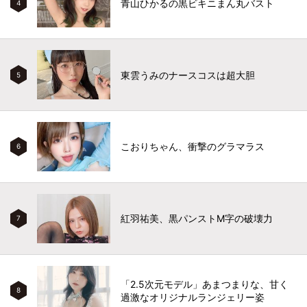
青山ひかるの黒ビキニまん丸バスト
4
東雲うみのナースコスは超大胆
5
こおりちゃん、衝撃のグラマラス
6
紅羽祐美、黒パンストM字の破壊力
7
「2.5次元モデル」あまつまりな、甘く
8
過激なオリジナルランジェリー姿