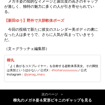
メガネ姿の知的なイメージと露出度の高さのギャップ
が激しく、独特の魅力に多くの人が引き寄せられてい
る。
【新田ゆう】野外で大胆軟体ポーズ
今回の投稿で新たに彼女のスレンダー美ボディの虜に
なった人は多そうで、さらに人気が高まっていきそう
だ。
（文＝グラッチェ編集部）
柳丸
「よく曲がるコスプレイヤー」を自称する超軟体系美女。その脚技
は美技というほかない／公式X：
＠koharuuuuuuuu
／公式
Instagram：
@yanag_imaru
次のページ
柳丸のメガネ姿＆変形ビキニのギャップを見る