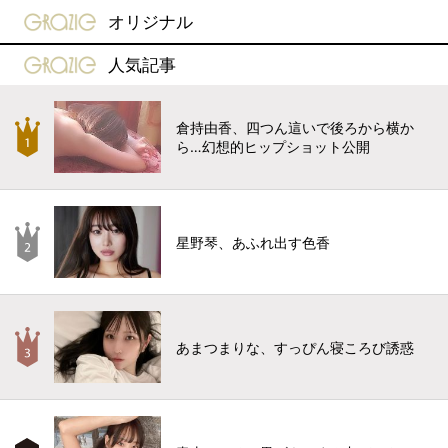
gravure-grazie
オリジナル
gravure-grazie
人気記事
倉持由香、四つん這いで後ろから横か
ら…幻想的ヒップショット公開
星野琴、あふれ出す色香
あまつまりな、すっぴん寝ころび誘惑