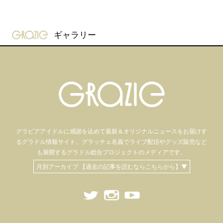
gravure-grazie
ギャラリー
グラビアアイドル
に感謝を込めて
最新＆オリジナルニュースをお届けす
るグラドル情報サイト。
グラッチェ名義で
ライブ配信や
グッズ販売など
も
展開するグラドル総合プロジェクトのメディアです。
月別アーカイブ 【過去の記事を読むならこちらから】▼