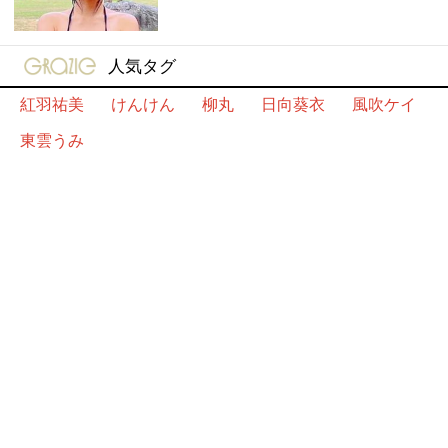
gravure-grazie
人気タグ
紅羽祐美
けんけん
柳丸
日向葵衣
風吹ケイ
東雲うみ