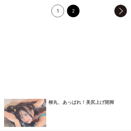
1
2
次のページへ
柳丸、あっぱれ！美尻上げ開脚