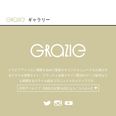
gravure-grazie
ギャラリー
グラビアアイドル
に感謝を込めて
最新＆オリジナルニュースをお届けす
るグラドル情報サイト。
グラッチェ名義で
ライブ配信や
グッズ販売など
も
展開するグラドル総合プロジェクトのメディアです。
月別アーカイブ 【過去の記事を読むならこちらから】▼