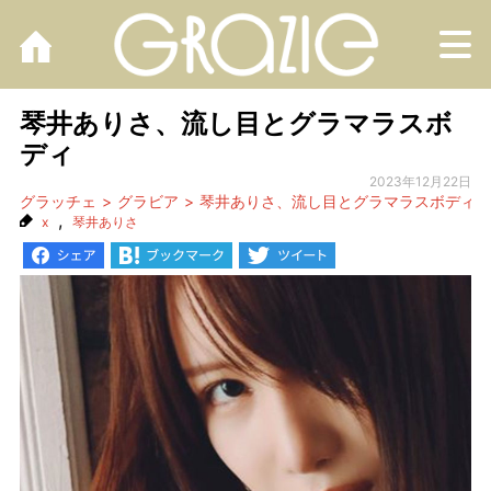
M
琴井ありさ、流し目とグラマラスボ
ディ
2023年12月22日
グラッチェ
グラビア
琴井ありさ、流し目とグラマラスボディ
,
x
琴井ありさ