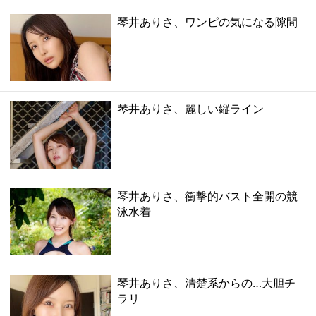
琴井ありさ、ワンピの気になる隙間
琴井ありさ、麗しい縦ライン
琴井ありさ、衝撃的バスト全開の競
泳水着
琴井ありさ、清楚系からの…大胆チ
ラリ