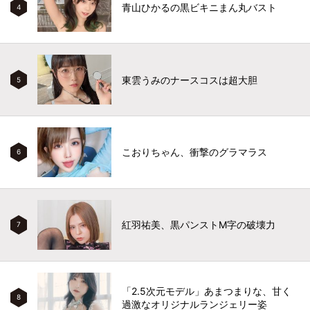
青山ひかるの黒ビキニまん丸バスト
4
東雲うみのナースコスは超大胆
5
こおりちゃん、衝撃のグラマラス
6
紅羽祐美、黒パンストM字の破壊力
7
「2.5次元モデル」あまつまりな、甘く
8
過激なオリジナルランジェリー姿