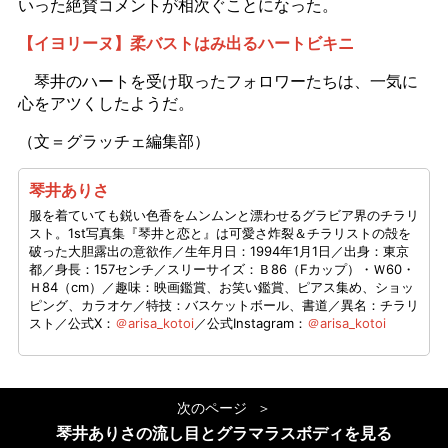
いった絶賛コメントが相次ぐことになった。
【イヨリーヌ】柔バストはみ出るハートビキニ
琴井のハートを受け取ったフォロワーたちは、一気に
心をアツくしたようだ。
（文＝グラッチェ編集部）
琴井ありさ
服を着ていても鋭い色香をムンムンと漂わせるグラビア界のチラリ
スト。1st写真集『琴井と恋と』は可愛さ炸裂＆チラリストの殻を
破った大胆露出の意欲作／生年月日：1994年1月1日／出身：東京
都／身長：157センチ／スリーサイズ：Ｂ86（Fカップ）・Ｗ60・
Ｈ84（cm）／趣味：映画鑑賞、お笑い鑑賞、ピアス集め、ショッ
ピング、カラオケ／特技：バスケットボール、書道／異名：チラリ
スト／公式X：
＠arisa_kotoi
／公式Instagram：
＠arisa_kotoi
次のページ
琴井ありさの流し目とグラマラスボディを見る