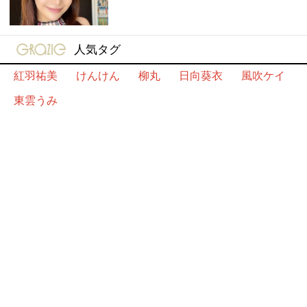
gravure-grazie
人気タグ
紅羽祐美
けんけん
柳丸
日向葵衣
風吹ケイ
東雲うみ