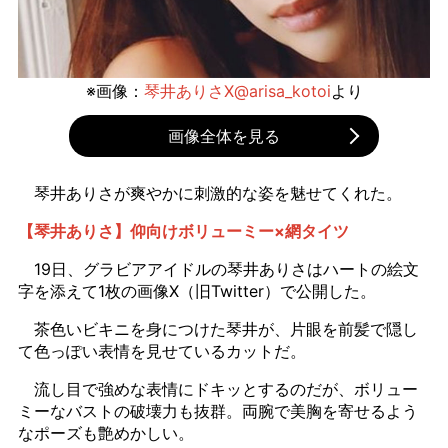
※画像：
琴井ありさX@arisa_kotoi
より
画像全体を見る
琴井ありさが爽やかに刺激的な姿を魅せてくれた。
【琴井ありさ】仰向けボリューミー×網タイツ
19日、グラビアアイドルの琴井ありさはハートの絵文
字を添えて1枚の画像X（旧Twitter）で公開した。
茶色いビキニを身につけた琴井が、片眼を前髪で隠し
て色っぽい表情を見せているカットだ。
流し目で強めな表情にドキッとするのだが、ボリュー
ミーなバストの破壊力も抜群。両腕で美胸を寄せるよう
なポーズも艶めかしい。