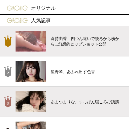
gravure-grazie
オリジナル
gravure-grazie
人気記事
倉持由香、四つん這いで後ろから横か
ら…幻想的ヒップショット公開
星野琴、あふれ出す色香
あまつまりな、すっぴん寝ころび誘惑