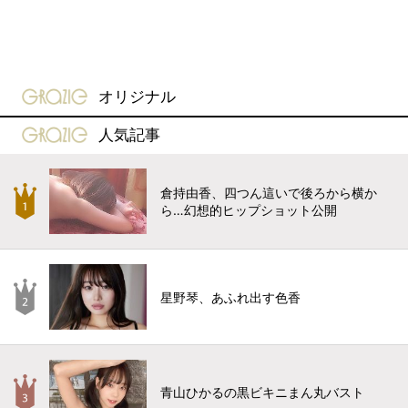
gravure-grazie
オリジナル
gravure-grazie
人気記事
倉持由香、四つん這いで後ろから横か
ら…幻想的ヒップショット公開
星野琴、あふれ出す色香
青山ひかるの黒ビキニまん丸バスト