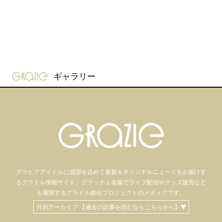
gravure-grazie
ギャラリー
グラビアアイドル
に感謝を込めて
最新＆オリジナルニュースをお届けす
るグラドル情報サイト。
グラッチェ名義で
ライブ配信や
グッズ販売など
も
展開するグラドル総合プロジェクトのメディアです。
月別アーカイブ 【過去の記事を読むならこちらから】▼