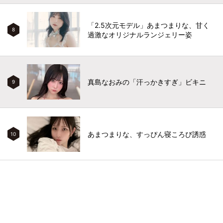
「2.5次元モデル」あまつまりな、甘く
8
過激なオリジナルランジェリー姿
真島なおみの「汗っかきすぎ」ビキニ
9
あまつまりな、すっぴん寝ころび誘惑
10