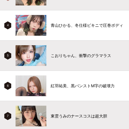
青山ひかる、冬仕様ビキニで圧巻ボディ
4
こおりちゃん、衝撃のグラマラス
5
紅羽祐美、黒パンストM字の破壊力
6
東雲うみのナースコスは超大胆
7