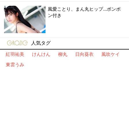
風愛ことり、まん丸ヒップ…ボンボ
ン付き
gravure-grazie
人気タグ
紅羽祐美
けんけん
柳丸
日向葵衣
風吹ケイ
東雲うみ