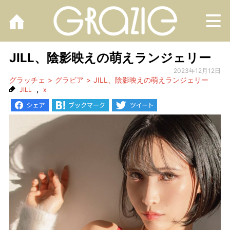
M
JILL、陰影映えの萌えランジェリー
2023年12月12日
グラッチェ
グラビア
JILL、陰影映えの萌えランジェリー
,
JILL
x