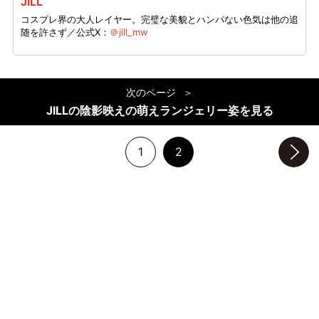
JILL
コスプレ界の大人レイヤー。完璧な美貌とハンパない色気は他の追
随を許さず／公式X：
＠jill_mw
次のページ
JILLの陰影映えの萌えランジェリー姿を見る
1
2
次のページへ