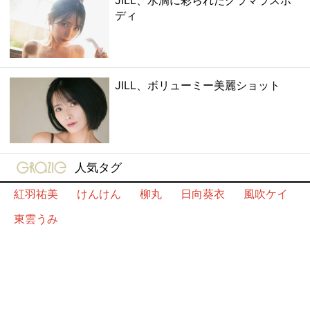
ディ
JILL、ボリューミー美麗ショット
gravure-grazie
人気タグ
紅羽祐美
けんけん
柳丸
日向葵衣
風吹ケイ
東雲うみ