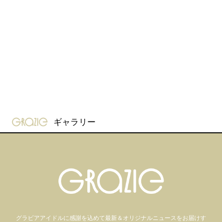
gravure-grazie
ギャラリー
グラビアアイドル
に感謝を込めて
最新＆オリジナルニュースをお届けす