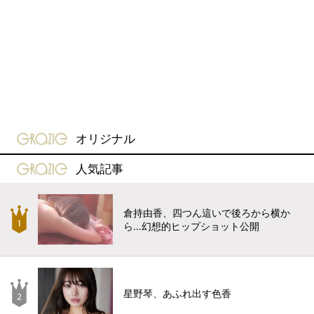
gravure-grazie
オリジナル
gravure-grazie
人気記事
倉持由香、四つん這いで後ろから横か
ら…幻想的ヒップショット公開
星野琴、あふれ出す色香