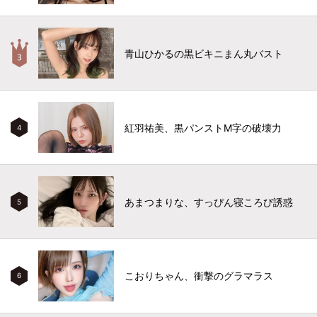
青山ひかるの黒ビキニまん丸バスト
紅羽祐美、黒パンストM字の破壊力
4
あまつまりな、すっぴん寝ころび誘惑
5
こおりちゃん、衝撃のグラマラス
6