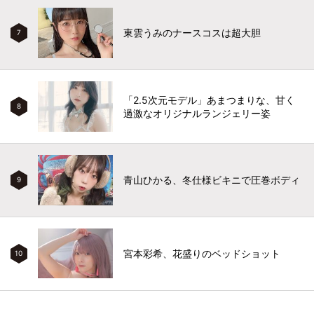
東雲うみのナースコスは超大胆
7
「2.5次元モデル」あまつまりな、甘く
8
過激なオリジナルランジェリー姿
青山ひかる、冬仕様ビキニで圧巻ボディ
9
宮本彩希、花盛りのベッドショット
10