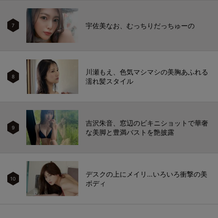
宇佐美なお、むっちりだっちゅーの
7
川瀬もえ、色気マシマシの美胸あふれる
8
濡れ髪スタイル
吉沢朱音、窓辺のビキニショットで華奢
9
な美脚と豊満バストを艶披露
デスクの上にメイリ…いろいろ衝撃の美
10
ボディ