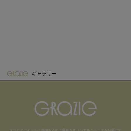
gravure-grazie
ギャラリー
グラビアアイドル
に感謝を込めて
最新＆オリジナルニュースをお届けす