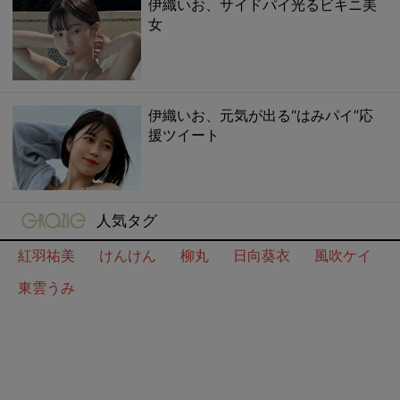
伊織いお、サイドパイ光るビキニ美
女
伊織いお、元気が出る“はみパイ”応
援ツイート
gravure-grazie
人気タグ
紅羽祐美
けんけん
柳丸
日向葵衣
風吹ケイ
東雲うみ