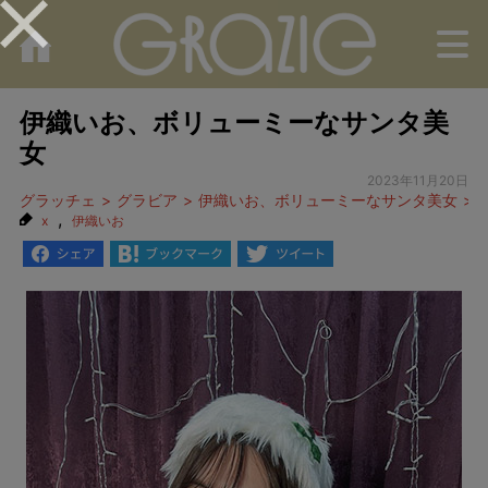
M
伊織いお、ボリューミーなサンタ美
女
2023年11月20日
グラッチェ
グラビア
伊織いお、ボリューミーなサンタ美女
,
x
伊織いお