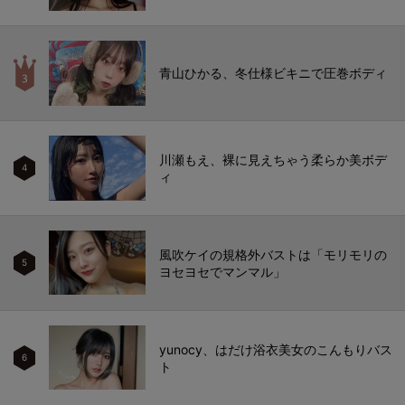
青山ひかる、冬仕様ビキニで圧巻ボディ
川瀬もえ、裸に見えちゃう柔らか美ボデ
4
ィ
風吹ケイの規格外バストは「モリモリの
5
ヨセヨセでマンマル」
yunocy、はだけ浴衣美女のこんもりバス
6
ト