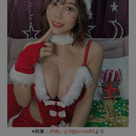
※画像：
伊織いおX@iocos69
より