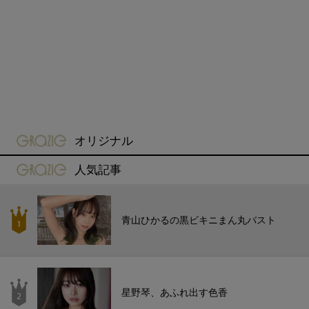
gravure-grazie
オリジナル
gravure-grazie
人気記事
青山ひかるの黒ビキニまん丸バスト
星野琴、あふれ出す色香