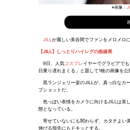
※画像：
J
JILL
が麗しい美谷間でファンをメロメロ
【JILL】しっとりハイレグの曲線美
9日、人気
コスプレ
イヤーでグラビアでも
日乗り遅れまくる」と題して1枚の画像を公
黒ランジェリー姿のJILLが、真っ白なカ
プショットだ。
色っぽい表情をカメラに向けるJILLは美
態となっている。
寄せていないにも関わらず、カタチよい美
伸びる指先にもドキッとする。