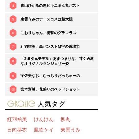
青山ひかるの黒ビキニまん丸バスト
4
東雲うみのナースコスは超大胆
5
こおりちゃん、衝撃のグラマラス
6
紅羽祐美、黒パンストM字の破壊力
7
「2.5次元モデル」あまつまりな、甘く過激
8
なオリジナルランジェリー姿
宇佐美なお、むっちりだっちゅーの
9
宮本彩希、花盛りのベッドショット
10
gravure-grazie
人気タグ
紅羽祐美
けんけん
柳丸
日向葵衣
風吹ケイ
東雲うみ