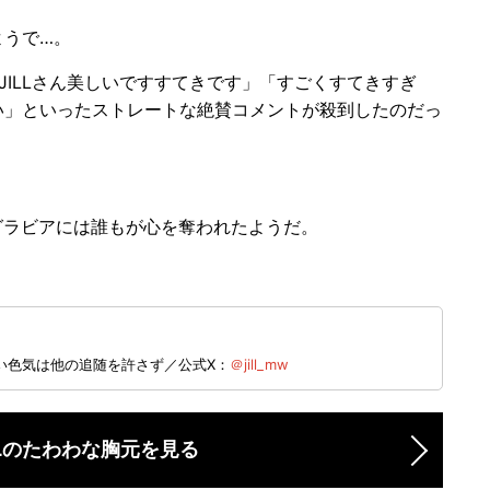
うで…。
ILLさん美しいですすてきです」「すごくすてきすぎ
い」といったストレートな絶賛コメントが殺到したのだっ
グラビアには誰もが心を奪われたようだ。
い色気は他の追随を許さず／公式X：
＠jill_mw
LLのたわわな胸元を見る