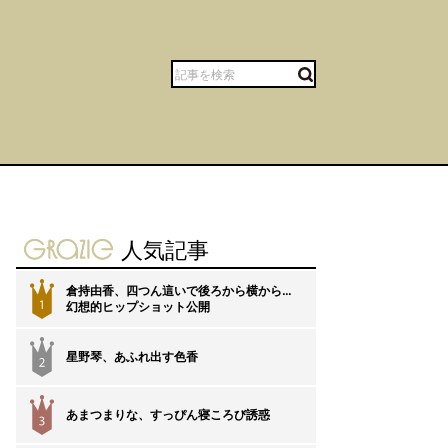
gravure-grazie
人気記事
倉持由香、四つん這いで後ろから横から…
1
幻想的ヒップショット公開
星野琴、あふれ出す色香
2
あまつまりな、すっぴん寝ころび誘惑
3