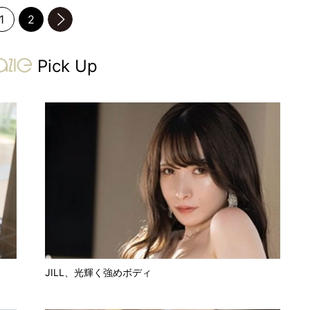
1
2
のページへ
gravure-grazie
Pick Up
JILL、光輝く強めボディ