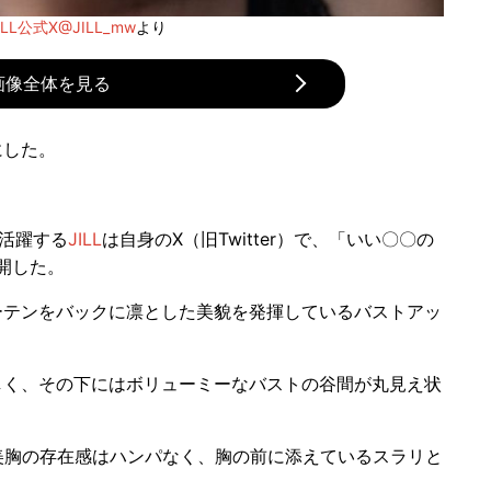
ILL公式X@JILL_mw
より
画像全体を見る
にした。
活躍する
JILL
は自身のX（旧Twitter）で、「いい〇〇の
開した。
ーテンをバックに凛とした美貌を発揮しているバストアッ
しく、その下にはボリューミーなバストの谷間が丸見え状
胸の存在感はハンパなく、胸の前に添えているスラリと