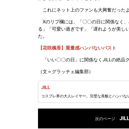
これにネット上のファンも大興奮だったよ
Xのリプ欄には、「〇〇の日に関係なく、J
る」「可愛い過ぎです」「遅れようが美し
た。
【花咲楓香】重量感ハンパないバスト
「いい〇〇の日」に関係なくJILLの絶品
（文＝グラッチェ編集部）
JILL
コスプレ界の大人レイヤー。完璧な美貌とハンパな
JI
次のページ