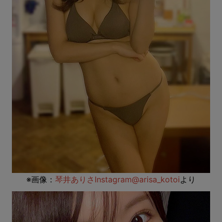
※画像：
琴井ありさInstagram@arisa_kotoi
より