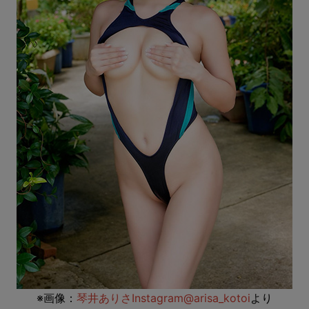
※画像：
琴井ありさInstagram@arisa_kotoi
より