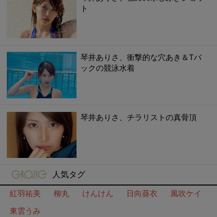
ト
琴井ありさ、衝撃的な穴あき＆Tバ
ックの競泳水着
琴井ありさ、チラリストの真骨頂
gravure-grazie
人気タグ
紅羽祐美
柳丸
けんけん
日向葵衣
風吹ケイ
東雲うみ