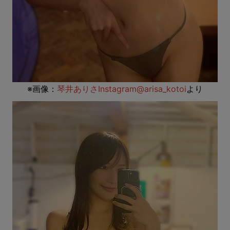
※画像：
琴井ありさInstagram@arisa_kotoi
より