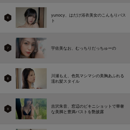
yunocy、はだけ浴衣美女のこんもりバス
6
ト
宇佐美なお、むっちりだっちゅーの
7
川瀬もえ、色気マシマシの美胸あふれる
8
濡れ髪スタイル
吉沢朱音、窓辺のビキニショットで華奢
9
な美脚と豊満バストを艶披露