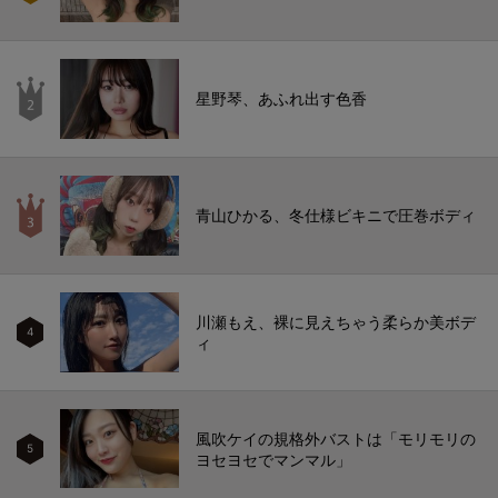
星野琴、あふれ出す色香
青山ひかる、冬仕様ビキニで圧巻ボディ
川瀬もえ、裸に見えちゃう柔らか美ボデ
4
ィ
風吹ケイの規格外バストは「モリモリの
5
ヨセヨセでマンマル」