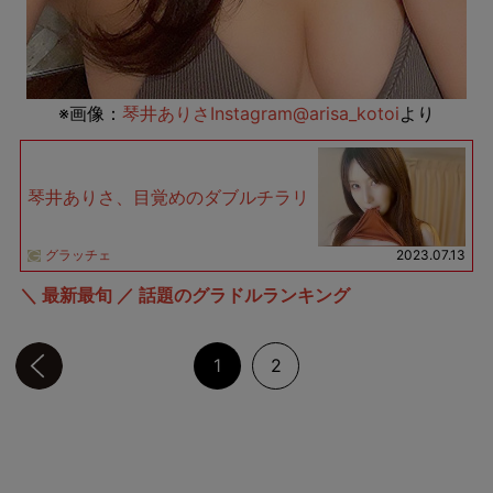
※画像：
琴井ありさInstagram@arisa_kotoi
より
琴井ありさ、目覚めのダブルチラリ
グラッチェ
2023.07.13
＼ 最新最旬 ／ 話題のグラドルランキング
前のページへ
1
2