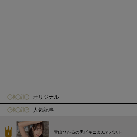
gravure-grazie
オリジナル
gravure-grazie
人気記事
青山ひかるの黒ビキニまん丸バスト