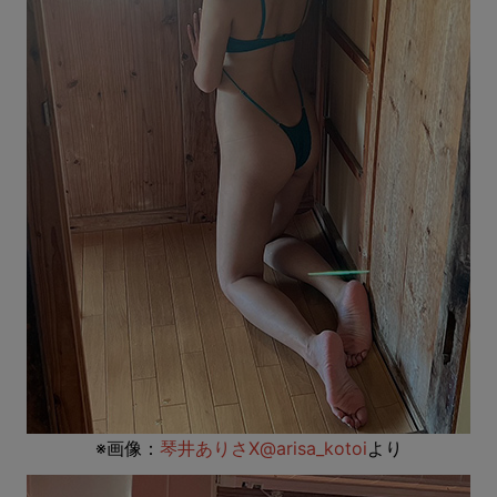
※画像：
琴井ありさX@arisa_kotoi
より