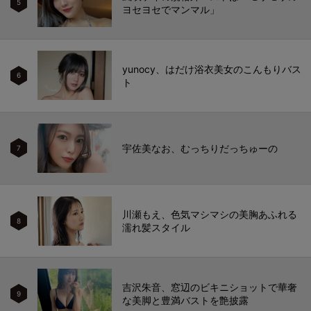
5
ヨセヨセでマンマル」
yunocy、はだけ浴衣美女のこんもりバス
6
ト
宇佐美なお、むっちりだっちゅーの
7
川瀬もえ、色気マシマシの美胸あふれる
8
濡れ髪スタイル
吉沢朱音、窓辺のビキニショットで華奢
9
な美脚と豊満バストを艶披露