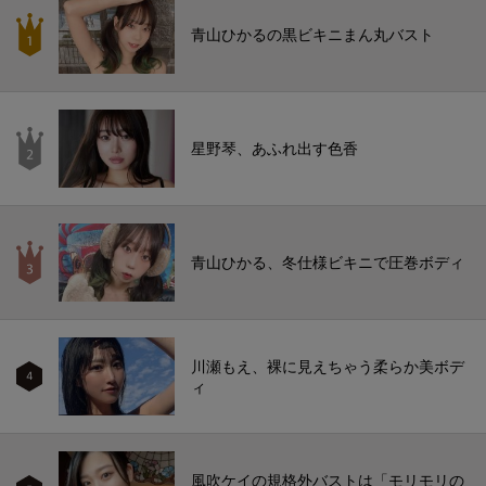
青山ひかるの黒ビキニまん丸バスト
星野琴、あふれ出す色香
青山ひかる、冬仕様ビキニで圧巻ボディ
川瀬もえ、裸に見えちゃう柔らか美ボデ
4
ィ
風吹ケイの規格外バストは「モリモリの