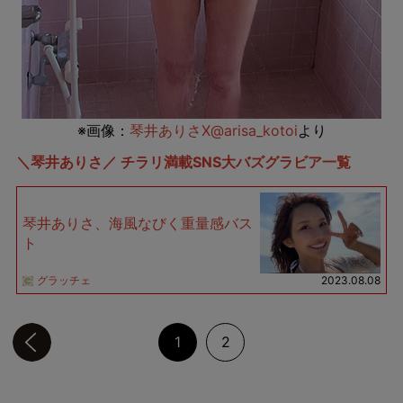
※画像：
琴井ありさX@arisa_kotoi
より
＼琴井ありさ／ チラリ満載SNS大バズグラビア一覧
琴井ありさ、海風なびく重量感バス
ト
グラッチェ
2023.08.08
前のページへ
1
2