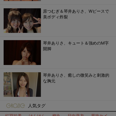
原つむぎ＆琴井ありさ、Wピースで
美ボディ炸裂
琴井ありさ、キュート＆強めのM字
開脚
琴井ありさ、癒しの微笑みと刺激的
な胸元
gravure-grazie
人気タグ
紅羽祐美
けんけん
柳丸
日向葵衣
風吹ケイ