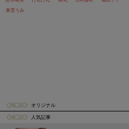
東雲うみ
gravure-grazie
オリジナル
gravure-grazie
人気記事