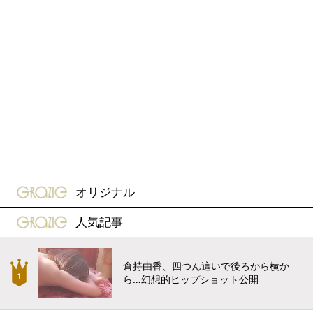
gravure-grazie
オリジナル
gravure-grazie
人気記事
倉持由香、四つん這いで後ろから横か
ら…幻想的ヒップショット公開