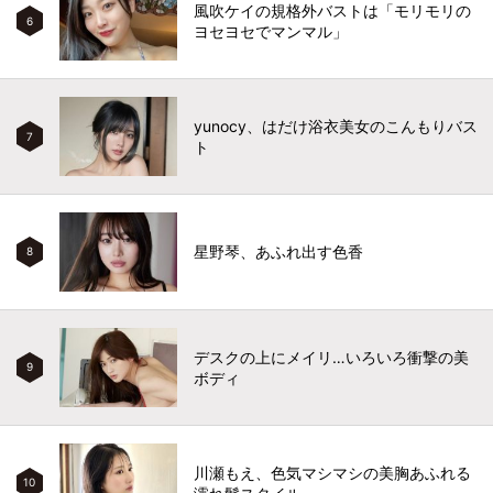
風吹ケイの規格外バストは「モリモリの
6
ヨセヨセでマンマル」
yunocy、はだけ浴衣美女のこんもりバス
7
ト
星野琴、あふれ出す色香
8
デスクの上にメイリ…いろいろ衝撃の美
9
ボディ
川瀬もえ、色気マシマシの美胸あふれる
10