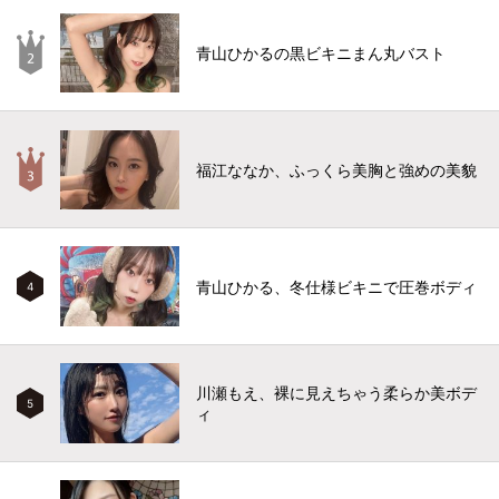
青山ひかるの黒ビキニまん丸バスト
福江ななか、ふっくら美胸と強めの美貌
青山ひかる、冬仕様ビキニで圧巻ボディ
4
川瀬もえ、裸に見えちゃう柔らか美ボデ
5
ィ