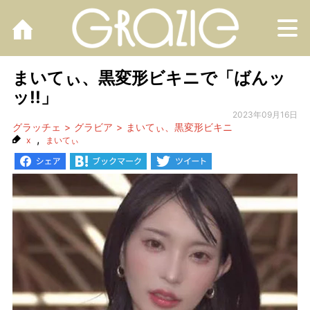
M
まいてぃ、黒変形ビキニで「ばんッ
ッ!!」
2023年09月16日
グラッチェ
グラビア
まいてぃ、黒変形ビキニ
,
x
まいてぃ