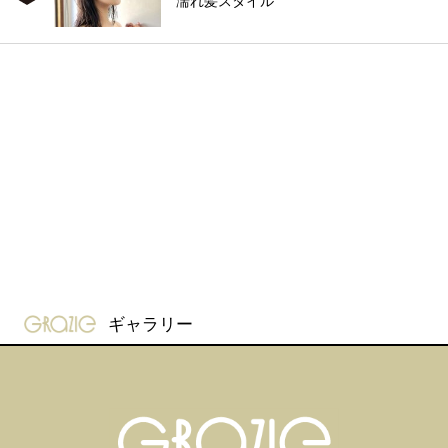
濡れ髪スタイル
gravure-grazie
ギャラリー