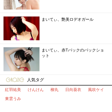
まいてぃ、艶美ロデオガール
まいてぃ、赤Tバックのバックショ
ット
gravure-grazie
人気タグ
紅羽祐美
けんけん
柳丸
日向葵衣
風吹ケイ
東雲うみ