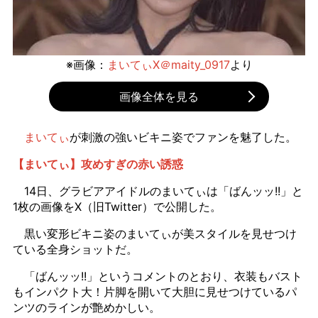
※画像：
まいてぃX＠maity_0917
より
画像全体を見る
まいてぃ
が刺激の強いビキニ姿でファンを魅了した。
【まいてぃ】攻めすぎの赤い誘惑
14日、グラビアアイドルのまいてぃは「ばんッッ!!」と
1枚の画像をX（旧Twitter）で公開した。
黒い変形ビキニ姿のまいてぃが美スタイルを見せつけ
ている全身ショットだ。
「ばんッッ!!」というコメントのとおり、衣装もバスト
もインパクト大！片脚を開いて大胆に見せつけているパ
ンツのラインが艶めかしい。