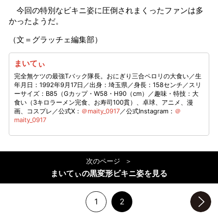
今回の特別なビキニ姿に圧倒されまくったファンは多
かったようだ。
（文＝グラッチェ編集部）
まいてぃ
完全無ケツの最強Tバック隊長。おにぎり三合ペロリの大食い／生
年月日：1992年9月17日／出身：埼玉県／身長：158センチ／スリ
ーサイズ：B85（Gカップ・W58・H90（cm）／趣味・特技：大
食い（3キロラーメン完食、お寿司100貫）、卓球、アニメ、漫
画、コスプレ／公式X：
＠maity_0917
／公式Instagram：
＠
maity_0917
次のページ
まいてぃの黒変形ビキニ姿を見る
1
2
次のページへ