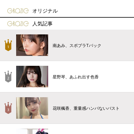
gravure-grazie
オリジナル
gravure-grazie
人気記事
南あみ、スポブラTバック
星野琴、あふれ出す色香
花咲楓香、重量感ハンパないバスト