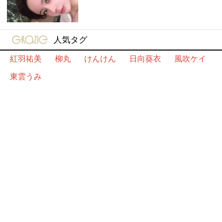
gravure-grazie
人気タグ
紅羽祐美
柳丸
けんけん
日向葵衣
風吹ケイ
東雲うみ