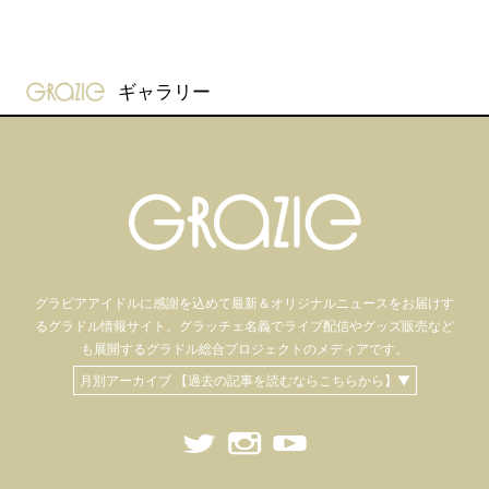
gravure-grazie
ギャラリー
グラビアアイドル
に感謝を込めて
最新＆オリジナルニュースをお届けす
るグラドル情報サイト。
グラッチェ名義で
ライブ配信や
グッズ販売など
も
展開するグラドル総合プロジェクトのメディアです。
月別アーカイブ 【過去の記事を読むならこちらから】▼