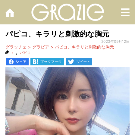
M
パピコ、キラリと刺激的な胸元
2023年09月12日
グラッチェ
グラビア
パピコ、キラリと刺激的な胸元
,
x
パピコ