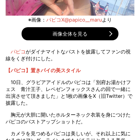
※画像：
パピコX@papico__maru
より
画像全体を見る
パピコ
がダイナマイトなバストを披露してファンの視
線をくぎ付けにした。
【パピコ】置きパイの美スタイル
10日、グラビアアイドルのパピコは「別府お湯かけフ
ェス 青汁王子、レペゼンフォックスさんの回で一緒に
出演させて頂きました」と1枚の画像をX（旧Twitter）で
披露した。
胸元が大胆に開いたホルターネック衣装を身につけた
パピコのバストアップショットだ。
カメラを見つめるパピコは美しいが、それ以上に気に