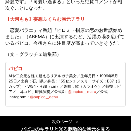
綺麗です」「可愛い過ぎる」といった絶賛コメントが相
次ぐことになった。
【大河もも】妄想ふくらむ胸元チラリ
恋愛バラエティ番組『ヒロミ・指原の恋のお世話始め
ました』（ABEMA）に出演するなど、活躍の場を広げて
いるパピコ。今後さらに注目度が高まっていきそうだ。
（文＝グラッチェ編集部）
パピコ
AIや二次元を軽く超えるリアルガチ美女／生年月日：1999年5月
25日／出身：石川県／身長：155センチ／スリーサイズ：B87（G
カップ）・W54・H88（cm）／趣味：歌（カラオケ）／特技：ピ
アノ、耳コピ、即興演奏／公式X：
@papico__maru
／公式
Instagram：
@papico__desu
次のページ
パピコのキラリと光る刺激的な胸元を見る