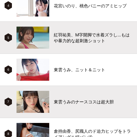
花宮いのり、桃色バニーのアミヒップ
4
紅羽祐美、M字開脚で水着ズラし…もは
5
や暴力的な超刺激ショット
東雲うみ、ニット＆ニット
6
東雲うみのナースコスは超大胆
7
倉持由香、尻職人のド迫力ヒップをトラ
8
イアングル紐パンで