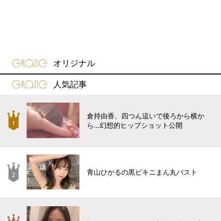
gravure-grazie
オリジナル
gravure-grazie
人気記事
倉持由香、四つん這いで後ろから横か
ら…幻想的ヒップショット公開
青山ひかるの黒ビキニまん丸バスト