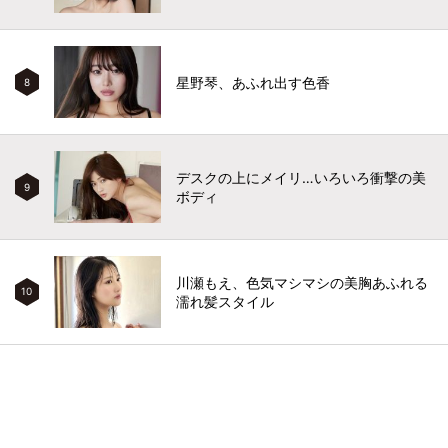
星野琴、あふれ出す色香
8
デスクの上にメイリ…いろいろ衝撃の美
9
ボディ
川瀬もえ、色気マシマシの美胸あふれる
10
濡れ髪スタイル