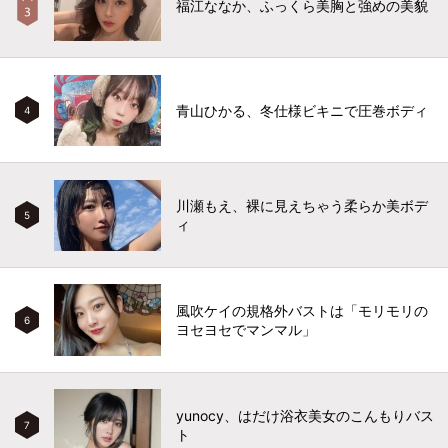
福江ななか、ふっくら美胸と強めの美貌
青山ひかる、冬仕様ビキニで圧巻ボディ
4
川瀬もえ、裸に見えちゃう柔らか美ボデ
5
ィ
風吹ケイの規格外バストは「モリモリの
6
ヨセヨセでマンマル」
yunocy、はだけ浴衣美女のこんもりバス
7
ト