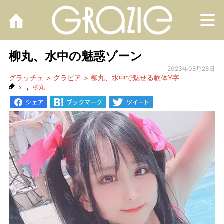
M
柳丸、水中の魅惑ゾーン
2023年08月28日
グラッチェ
グラビア
柳丸、水中で魅せる軟体Y字
,
x
柳丸