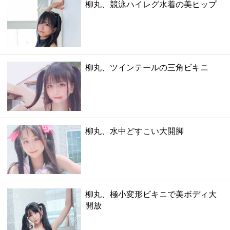
柳丸、競泳ハイレグ水着の美ヒップ
柳丸、ツインテールの三角ビキニ
柳丸、水中どすこい大開脚
柳丸、極小変形ビキニで美ボディ大
開放