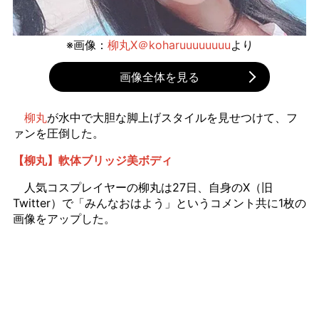
※画像：
柳丸X＠koharuuuuuuuu
より
画像全体を見る
柳丸
が水中で大胆な脚上げスタイルを見せつけて、フ
ァンを圧倒した。
【柳丸】軟体ブリッジ美ボディ
人気コスプレイヤーの柳丸は27日、自身のX（旧
Twitter）で「みんなおはよう」というコメント共に1枚の
画像をアップした。