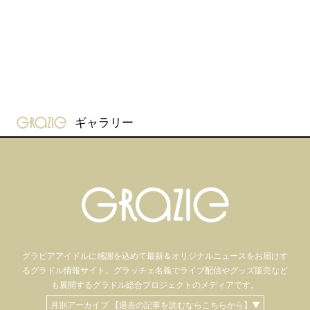
gravure-grazie
ギャラリー
グラビアアイドル
に感謝を込めて
最新＆オリジナルニュースをお届けす
るグラドル情報サイト。
グラッチェ名義で
ライブ配信や
グッズ販売など
も
展開するグラドル総合プロジェクトのメディアです。
月別アーカイブ 【過去の記事を読むならこちらから】▼