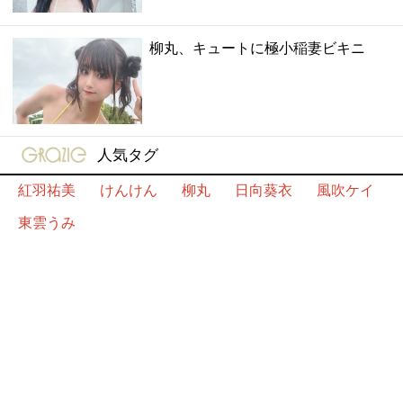
柳丸、キュートに極小稲妻ビキニ
gravure-grazie
人気タグ
紅羽祐美
けんけん
柳丸
日向葵衣
風吹ケイ
東雲うみ