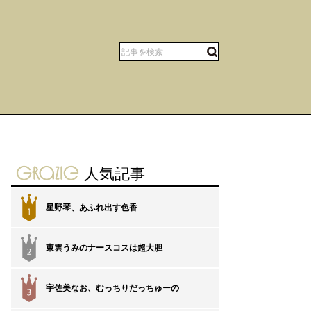
gravure-grazie
人気記事
星野琴、あふれ出す色香
1
東雲うみのナースコスは超大胆
2
宇佐美なお、むっちりだっちゅーの
3