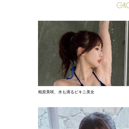
相原美咲、水も滴るビキニ美女