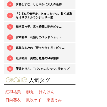
伊藤しずな、しとやかに大人の色香
4
「2.5次元モデル」あまつまりな、甘く過激
5
なオリジナルランジェリー姿
相沢菜々子、真っ暗闇の艶赤ビキニ
6
宮本彩希、花盛りのベッドショット
7
真島なおみの「汗っかきすぎ」ビキニ
8
紅羽祐美、美貌と超越のM字開脚
9
琴井ありさ、Tバックのむっちり美ヒップ
10
gravure-grazie
人気タグ
紅羽祐美
柳丸
けんけん
日向葵衣
風吹ケイ
東雲うみ