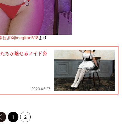
ねぎX@negitan518
より
ルたちが魅せるメイド姿
2023.05.27
前のページへ
1
2