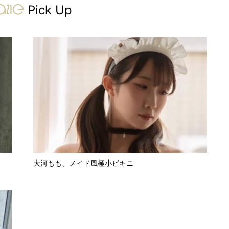
gravure-grazie
Pick Up
大河もも、メイド風極小ビキニ