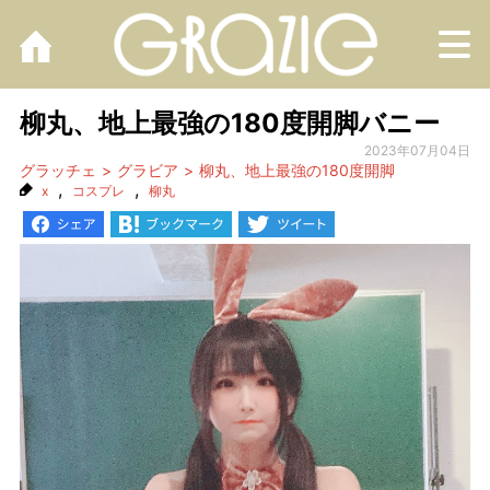
M
柳丸、地上最強の180度開脚バニー
2023年07月04日
グラッチェ
グラビア
柳丸、地上最強の180度開脚
,
,
x
コスプレ
柳丸