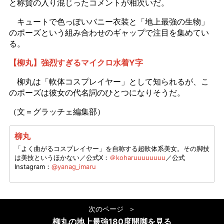
と称賛の入り混じったコメントが相次いだ。
キュートで色っぽいバニー衣装と「地上最強の生物」
のポーズという組み合わせのギャップで注目を集めてい
る。
【柳丸】強烈すぎるマイクロ水着Y字
柳丸は「軟体コスプレイヤー」として知られるが、こ
のポーズは彼女の代名詞のひとつになりそうだ。
（文＝グラッチェ編集部）
柳丸
「よく曲がるコスプレイヤー」を自称する超軟体系美女。その脚技
は美技というほかない／公式X：
＠koharuuuuuuuu
／公式
Instagram：
@yanag_imaru
次のページ
柳丸の地上最強180度開脚を見る