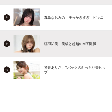
真島なおみの「汗っかきすぎ」ビキニ
8
紅羽祐美、美貌と超越のM字開脚
9
琴井ありさ、Tバックのむっちり美ヒッ
10
プ