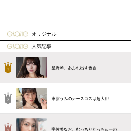
gravure-grazie
オリジナル
gravure-grazie
人気記事
星野琴、あふれ出す色香
東雲うみのナースコスは超大胆
宇佐美なお、むっちりだっちゅーの