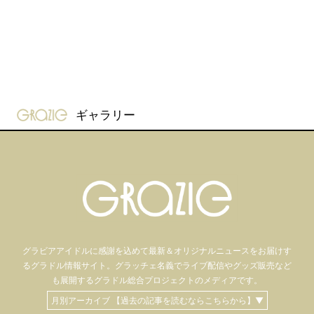
gravure-grazie
ギャラリー
グラビアアイドル
に感謝を込めて
最新＆オリジナルニュースをお届けす
るグラドル情報サイト。
グラッチェ名義で
ライブ配信や
グッズ販売など
も
展開するグラドル総合プロジェクトのメディアです。
月別アーカイブ 【過去の記事を読むならこちらから】▼