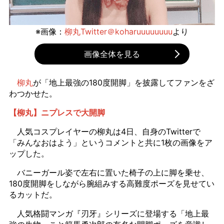
※画像：
柳丸Twitter＠koharuuuuuuuu
より
画像全体を見る
柳丸
が「地上最強の180度開脚」を披露してファンをざ
わつかせた。
【柳丸】ニプレスで大開脚
人気コスプレイヤーの柳丸は4日、自身のTwitterで
「みんなおはよう」というコメントと共に1枚の画像をア
ップした。
バニーガール姿で左右に置いた椅子の上に脚を乗せ、
180度開脚をしながら腕組みする高難度ポーズを見せてい
るカットだ。
人気格闘マンガ『刃牙』シリーズに登場する「地上最