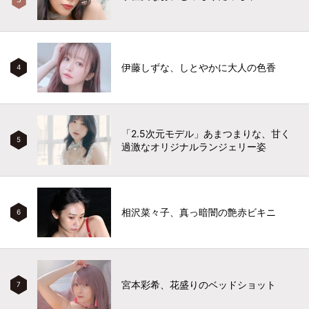
伊藤しずな、しとやかに大人の色香
4
「2.5次元モデル」あまつまりな、甘く
5
過激なオリジナルランジェリー姿
相沢菜々子、真っ暗闇の艶赤ビキニ
6
宮本彩希、花盛りのベッドショット
7