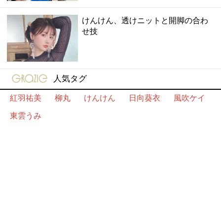
けんけん、透けニットと開脚の合わ
せ技
gravure-grazie
人気タグ
紅羽祐美
柳丸
けんけん
日向葵衣
風吹ケイ
東雲うみ