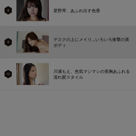
星野琴、あふれ出す色香
8
デスクの上にメイリ…いろいろ衝撃の美
9
ボディ
川瀬もえ、色気マシマシの美胸あふれる
10
濡れ髪スタイル