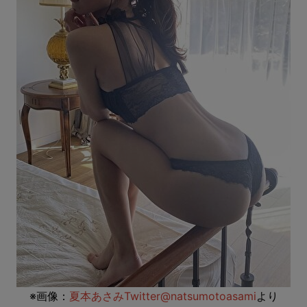
※画像：
夏本あさみTwitter@natsumotoasami
より