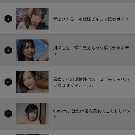
青山ひかる、冬仕様ビキニで圧巻ボディ
4
川瀬もえ、裸に見えちゃう柔らか美ボデ
5
ィ
風吹ケイの規格外バストは「モリモリの
6
ヨセヨセでマンマル」
yunocy、はだけ浴衣美女のこんもりバス
7
ト