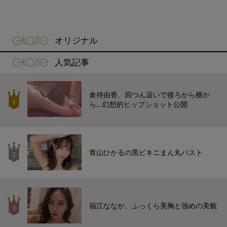
gravure-grazie
オリジナル
gravure-grazie
人気記事
倉持由香、四つん這いで後ろから横か
ら…幻想的ヒップショット公開
青山ひかるの黒ビキニまん丸バスト
福江ななか、ふっくら美胸と強めの美貌