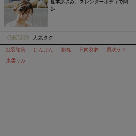
夏本あさみ、スレンダーボディで闊
歩
gravure-grazie
人気タグ
紅羽祐美
けんけん
柳丸
日向葵衣
風吹ケイ
東雲うみ