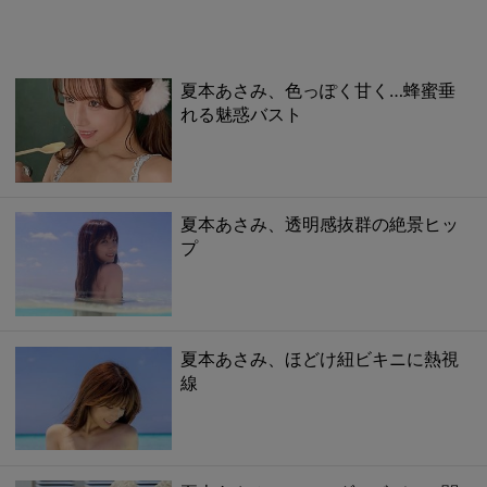
夏本あさみ、色っぽく甘く…蜂蜜垂
れる魅惑バスト
夏本あさみ、透明感抜群の絶景ヒッ
プ
夏本あさみ、ほどけ紐ビキニに熱視
線