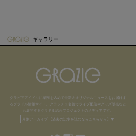
gravure-grazie
ギャラリー
グラビアアイドル
に感謝を込めて
最新＆オリジナルニュースをお届けす
るグラドル情報サイト。
グラッチェ名義で
ライブ配信や
グッズ販売など
も
展開するグラドル総合プロジェクトのメディアです。
月別アーカイブ 【過去の記事を読むならこちらから】▼