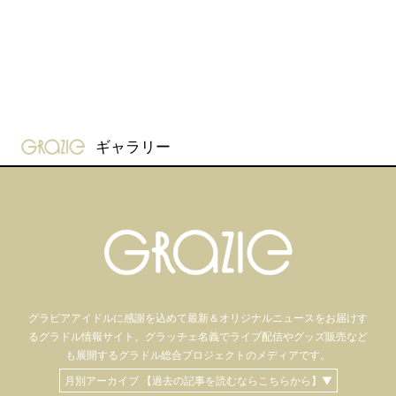
gravure-grazie
ギャラリー
グラビアアイドル
に感謝を込めて
最新＆オリジナルニュースをお届けす
るグラドル情報サイト。
グラッチェ名義で
ライブ配信や
グッズ販売など
も
展開するグラドル総合プロジェクトのメディアです。
月別アーカイブ 【過去の記事を読むならこちらから】▼