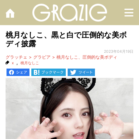
M
桃月なしこ、黒と白で圧倒的な美ボ
ディ披露
2023年04月19日
グラッチェ
グラビア
桃月なしこ、圧倒的な美ボディ
,
x
桃月なしこ