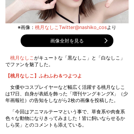
※画像：
桃月なしこTwitter@nashiko_cos
より
画像全対を見る
桃月なしこ
がキュートな「黒なしこ」と「白なしこ」
でファンを魅了した。
【桃月なしこ】ふわふわ＆つよつよ
女優やコスプレイヤーなど幅広く活躍する桃月なしこ
は17日、自身が表紙を飾った「増刊ヤングキングX」（少
年画報社）の告知をしながら2枚の画像を投稿した。
「今回はアニマルテーマという事で、草食系や肉食系
色々な動物になりきってみました！皆に飼いならせるか
しら笑」とのコメントも添えている。