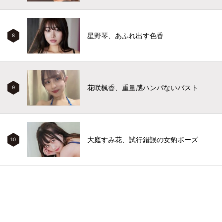
星野琴、あふれ出す色香
8
花咲楓香、重量感ハンパないバスト
9
大庭すみ花、試行錯誤の女豹ポーズ
10