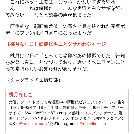
これにネット上では「どっちもかわいすぎるやろ！」
「あー、これは優勝だ」「こんな黒猫と白ウサギを飼っ
てみたい！」などと歓喜の声が集まった。
圧倒的な「顔面偏差値」の高さと磨き抜かれた完璧ボ
ディにファンはメロメロになったようだ。
【桃月なしこ】妖艶ビキニとダサかわジャージ
桃月は17日に「とっても念願のあの撮影でした！告知
をお楽しみに」とつづっており、近いうちにファンにと
って素晴らしいお知らせがありそうだ。
（文＝グラッチェ編集部）
桃月なしこ
女優、タレントとしても活躍中の新世代ビジュアルクイーン／生年
月日：1995年11月8日／出身：愛知県／身長：160センチ／スリー
サイズ：B84・W60・H87（cm）／趣味：コスプレ、ゲーム、漫
画、ピアノ、アイドルヲタク、ポケモンヲタク、謎解きヲタク／公
式X：
＠nashiko_cos
／公式Instagram：
＠nashiko_cos