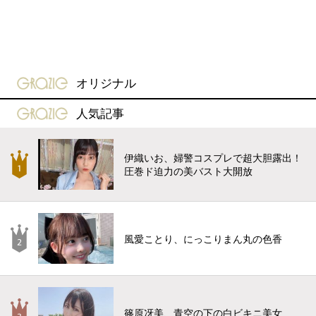
gravure-grazie
オリジナル
gravure-grazie
人気記事
伊織いお、婦警コスプレで超大胆露出！
圧巻ド迫力の美バスト大開放
風愛ことり、にっこりまん丸の色香
篠原冴美、青空の下の白ビキニ美女