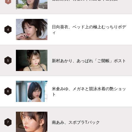
日向葵衣、ベッド上の極上むっちりボデ
4
ィ
新村あかり、あっぱれ「ご開帳」ポスト
5
米倉みゆ、メガネと競泳水着の艶ショッ
6
ト
南あみ、スポブラTバック
7