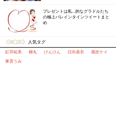
プレゼントは私…的なグラドルたち
の極上バレインタインツイートまと
め
gravure-grazie
人気タグ
紅羽祐美
柳丸
けんけん
日向葵衣
風吹ケイ
東雲うみ