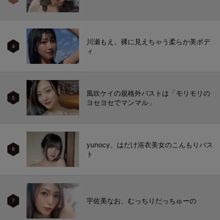
川瀬もえ、裸に見えちゃう柔らか美ボデ
4
ィ
風吹ケイの規格外バストは「モリモリの
5
ヨセヨセでマンマル」
yunocy、はだけ浴衣美女のこんもりバス
6
ト
宇佐美なお、むっちりだっちゅーの
7