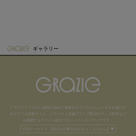
gravure-grazie
ギャラリー
グラビアアイドル
に感謝を込めて
最新＆オリジナルニュースをお届けす
るグラドル情報サイト。
グラッチェ名義で
ライブ配信や
グッズ販売など
も
展開するグラドル総合プロジェクトのメディアです。
月別アーカイブ 【過去の記事を読むならこちらから】▼