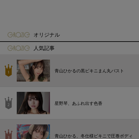
gravure-grazie
オリジナル
gravure-grazie
人気記事
青山ひかるの黒ビキニまん丸バスト
星野琴、あふれ出す色香
青山ひかる、冬仕様ビキニで圧巻ボディ