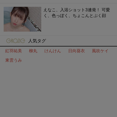
えなこ、入浴ショット3連発！ 可愛
く、色っぽく、ちょこんとぷく顔
gravure-grazie
人気タグ
紅羽祐美
柳丸
けんけん
日向葵衣
風吹ケイ
東雲うみ