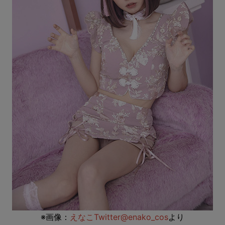
※画像：
えなこTwitter@enako_cos
より