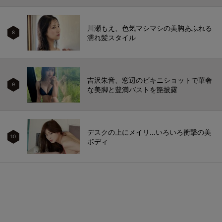
川瀬もえ、色気マシマシの美胸あふれる
8
濡れ髪スタイル
吉沢朱音、窓辺のビキニショットで華奢
9
な美脚と豊満バストを艶披露
デスクの上にメイリ…いろいろ衝撃の美
10
ボディ