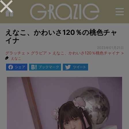
M
えなこ、かわいさ120％の桃色チャ
イナ
2023年01月21日
グラッチェ
グラビア
えなこ、かわいさ120％桃色チャイナ
2
えなこ