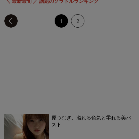
＼ 最新最旬 ／ 話題のグラドルランキング
前のページへ
1
2
原つむぎ、溢れる色気と零れる美バ
スト