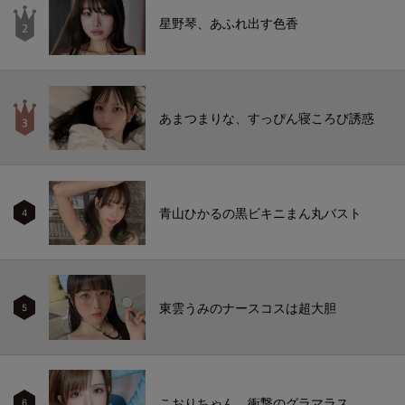
星野琴、あふれ出す色香
あまつまりな、すっぴん寝ころび誘惑
青山ひかるの黒ビキニまん丸バスト
4
東雲うみのナースコスは超大胆
5
こおりちゃん、衝撃のグラマラス
6