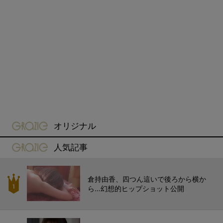
gravure-grazie
オリジナル
gravure-grazie
人気記事
倉持由香、四つん這いで後ろから横か
ら…幻想的ヒップショット公開