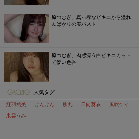
原つむぎ、真っ赤なビキニから溢れ
んばかりの美バスト
原つむぎ、肉感漂う白ビキニカット
で儚い色香
gravure-grazie
人気タグ
紅羽祐美
けんけん
柳丸
日向葵衣
風吹ケイ
東雲うみ