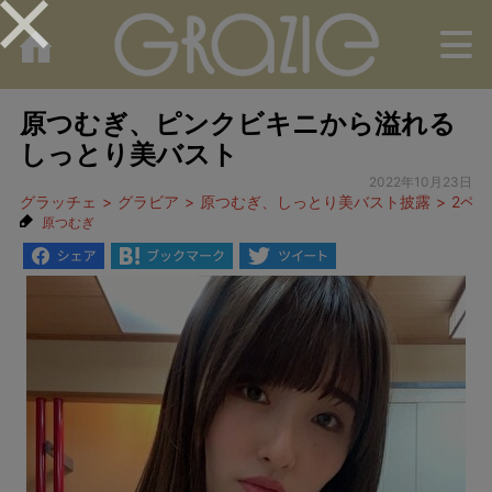
M
原つむぎ、ピンクビキニから溢れる
しっとり美バスト
2022年10月23日
グラッチェ
グラビア
原つむぎ、しっとり美バスト披露
2ペ
原つむぎ