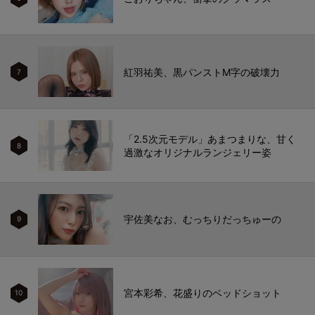
紅羽祐美、黒パンストM字の破壊力
7
「2.5次元モデル」あまつまりな、甘く
8
過激なオリジナルランジェリー姿
宇佐美なお、むっちりだっちゅーの
9
宮本彩希、花盛りのベッドショット
10