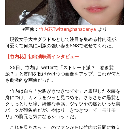
※画像：
竹内花Twitter@hanadanya_
より
現役女子大生グラドルとして注目を集める竹内花が、
可愛くて何気に刺激の強い姿をSNSで魅せてくれた。
【竹内花】初出演映画インタビュー
25日、竹内はTwitterで「ストレート派？ 巻き髪
派？」と質問を投げかけつつ画像をアップ。これが何と
も刺激的な画像だった。
竹内は自ら「お胸がきつきつです」と表現した衣装を
身につけ、カメラをジッと見つめる。さらさらの黒髪と
クリっとした瞳、綺麗な鼻筋、ツヤツヤの唇といった美
パーツが印象的だが、やはり「きつきつ」で「モリモ
リ」の胸元も気になるショットだ。
これを見たネット上のファンからは竹内の質問に答え