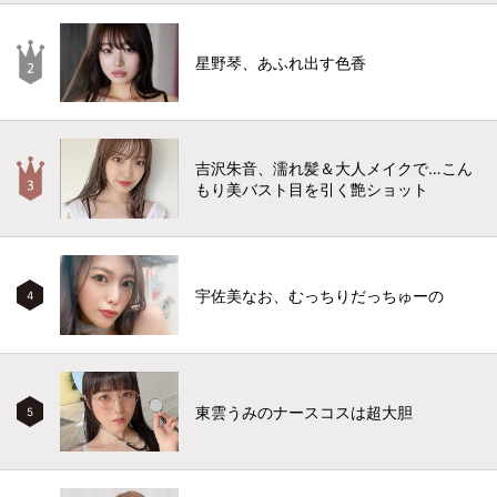
星野琴、あふれ出す色香
吉沢朱音、濡れ髪＆大人メイクで…こん
もり美バスト目を引く艶ショット
宇佐美なお、むっちりだっちゅーの
4
東雲うみのナースコスは超大胆
5