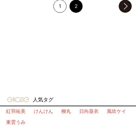
1
2
次のページへ
gravure-grazie
人気タグ
紅羽祐美
けんけん
柳丸
日向葵衣
風吹ケイ
東雲うみ