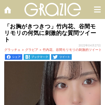
M
「お胸がきつきつ」竹内花、谷間モ
リモリの何気に刺激的な質問ツイー
ト
2022年04月27日
グラッチェ
グラビア
竹内花、谷間モリモリの刺激的ツイート