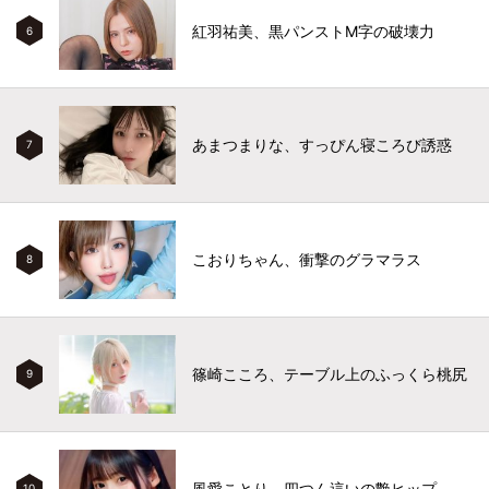
紅羽祐美、黒パンストM字の破壊力
6
あまつまりな、すっぴん寝ころび誘惑
7
こおりちゃん、衝撃のグラマラス
8
篠崎こころ、テーブル上のふっくら桃尻
9
風愛ことり、四つん這いの艶ヒップ
10