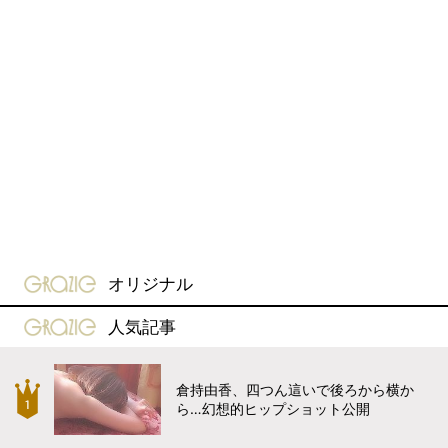
gravure-grazie
オリジナル
gravure-grazie
人気記事
倉持由香、四つん這いで後ろから横か
ら…幻想的ヒップショット公開