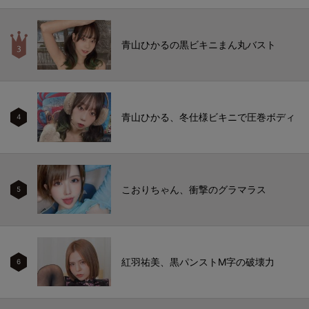
青山ひかるの黒ビキニまん丸バスト
青山ひかる、冬仕様ビキニで圧巻ボディ
4
こおりちゃん、衝撃のグラマラス
5
紅羽祐美、黒パンストM字の破壊力
6