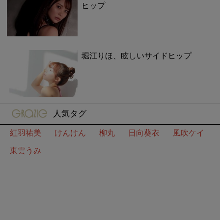
ヒップ
堀江りほ、眩しいサイドヒップ
gravure-grazie
人気タグ
紅羽祐美
けんけん
柳丸
日向葵衣
風吹ケイ
東雲うみ