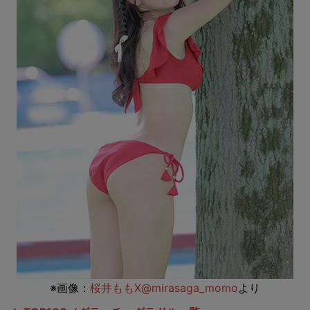
※画像：
桜井ももX@mirasaga_momo
より