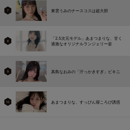
東雲うみのナースコスは超大胆
7
「2.5次元モデル」あまつまりな、甘く
8
過激なオリジナルランジェリー姿
真島なおみの「汗っかきすぎ」ビキニ
9
あまつまりな、すっぴん寝ころび誘惑
10