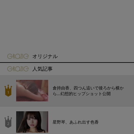
gravure-grazie
オリジナル
gravure-grazie
人気記事
倉持由香、四つん這いで後ろから横か
ら…幻想的ヒップショット公開
星野琴、あふれ出す色香