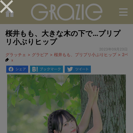
M
桜井もも、大きな木の下で…プリプ
リ小ぶりヒップ
2023年09月23日
グラッチェ
グラビア
桜井もも、プリプリ小ぶりヒップ
2ペ
x