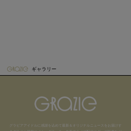
gravure-grazie
ギャラリー
グラビアアイドル
に感謝を込めて
最新＆オリジナルニュースをお届けす