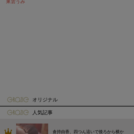
東雲うみ
gravure-grazie
オリジナル
gravure-grazie
人気記事
倉持由香、四つん這いで後ろから横か