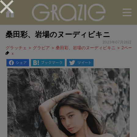
M
桑田彩、岩場のヌーディビキニ
2023年07月26日
グラッチェ
グラビア
桑田彩、岩場のヌーディビキニ
2ペー
x