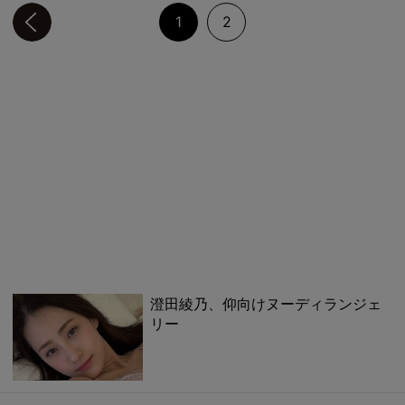
前のページへ
1
2
澄田綾乃、仰向けヌーディランジェ
リー