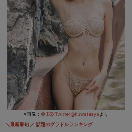
※画像：
桑田彩Twitter@kuwataaya
より
＼最新最旬 ／ 話題のグラドルランキング