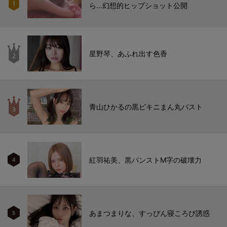
ら…幻想的ヒップショット公開
星野琴、あふれ出す色香
青山ひかるの黒ビキニまん丸バスト
紅羽祐美、黒パンストM字の破壊力
4
あまつまりな、すっぴん寝ころび誘惑
5