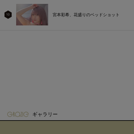
宮本彩希、花盛りのベッドショット
10
gravure-grazie
ギャラリー