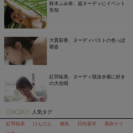
鈴木ふみ奈、超ヌーディにイベント
告知
大貫彩香、ヌーディバストの色っぽ
寝姿
紅羽祐美、ヌーディ競泳水着に好き
の大合唱
gravure-grazie
人気タグ
紅羽祐美
けんけん
柳丸
日向葵衣
風吹ケイ