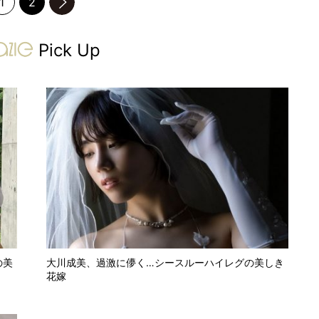
1
2
のページへ
gravure-grazie
Pick Up
の美
大川成美、過激に儚く…シースルーハイレグの美しき
花嫁