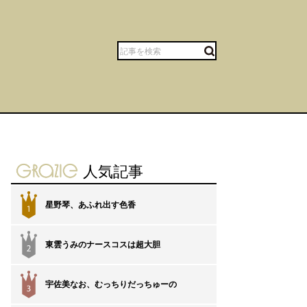
gravure-grazie
人気記事
星野琴、あふれ出す色香
1
東雲うみのナースコスは超大胆
2
宇佐美なお、むっちりだっちゅーの
3