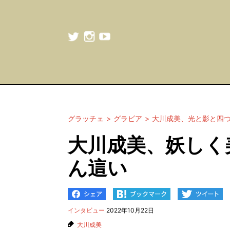
グラッチェ
グラビア
大川成美、光と影と四
大川成美、妖しく
ん這い
インタビュー
2022年10月22日
大川成美