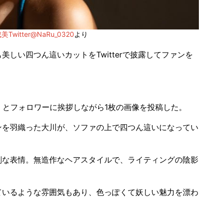
Twitter@NaRu_0320
より
美しい四つん這いカットをTwitterで披露してファンを
」とフォロワーに挨拶しながら1枚の画像を投稿した。
を羽織った大川が、ソファの上で四つん這いになってい
な表情。無造作なヘアスタイルで、ライティングの陰影
いるような雰囲気もあり、色っぽくて妖しい魅力を漂わ