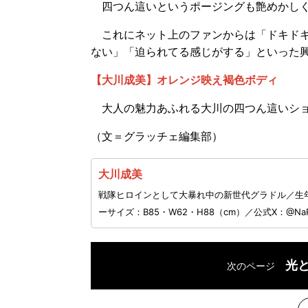
四つん這いというポージングも艶めかしく
これにネット上のファンからは「ドキドキ
ない」「迫られてる感じがする」といった
【大川成美】オレンジ映え褐色ボディ
大人の魅力あふれる大川の四つん這いショ
（文＝グラッチェ編集部）
大川成美
戦隊ヒロインとして大暴れ中の新世代グラドル／生年月
ーサイズ：B85・W62・H88（cm）／公式X：@NaRu
光
次のページ