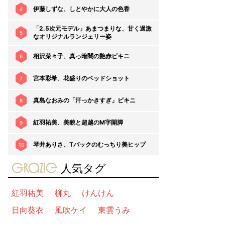
伊藤しずな、しとやかに大人の色香
4
「2.5次元モデル」あまつまりな、甘く過激
5
なオリジナルランジェリー姿
相沢菜々子、真っ暗闇の艶赤ビキニ
6
宮本彩希、花盛りのベッドショット
7
真島なおみの「汗っかきすぎ」ビキニ
8
紅羽祐美、美貌と超越のM字開脚
9
琴井ありさ、Tバックのむっちり美ヒップ
10
gravure-grazie
人気タグ
紅羽祐美
柳丸
けんけん
日向葵衣
風吹ケイ
東雲うみ