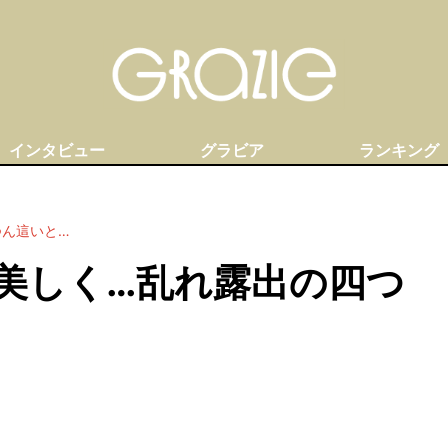
インタビュー
グラビア
ランキング
つん這いと…
美しく…乱れ露出の四つ